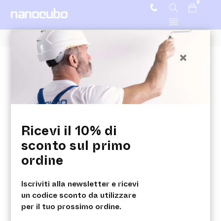
0
Ricevi il 10% di sconto sul primo ordine
×
Prodotti
Ricevi il 10% di
Home
/ Prodotti
Scopri la nostra gamma di prodotti
sconto sul primo
nanotecnologici ad alta prestazione per
ordine
l’edilizia.
Soluzioni smart e naturali per edifici
efficienti e performanti.
Iscriviti alla newsletter e ricevi
un codice sconto da utilizzare
per il tuo prossimo ordine.