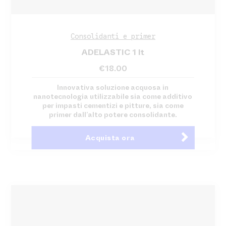
Consolidanti e primer
ADELASTIC 1 lt
€
18.00
Innovativa soluzione acquosa in
nanotecnologia utilizzabile sia come additivo
per impasti cementizi e pitture, sia come
primer dall’alto potere consolidante.
Acquista ora