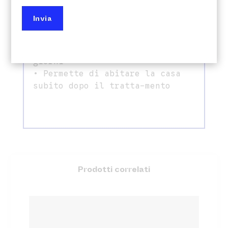
facendoti risparmiare ore di
lavoro
• Non ha alcun odore e ti
permette di evitare il disagio
di odori irrespirabili per
giorni
• Permette di abitare la casa
subito dopo il tratta-mento
Prodotti correlati