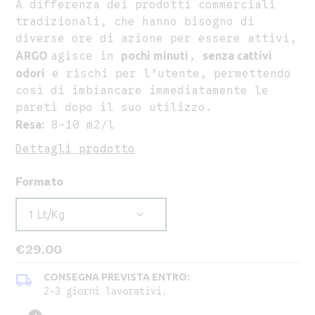
A differenza dei prodotti commerciali
tradizionali, che hanno bisogno di
diverse ore di azione per essere attivi,
ARGO
agisce in
pochi minuti
,
senza cattivi
odori
e rischi per l’utente, permettendo
così di imbiancare immediatamente le
pareti dopo il suo utilizzo.
Resa:
8-10 m2/l
Dettagli prodotto
Formato
€
29.00
local_shipping
CONSEGNA PREVISTA ENTRO:
2-3 giorni lavorativi.