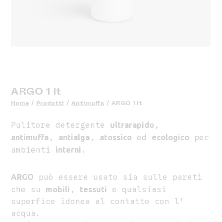
ARGO 1 lt
Home
/
Prodotti
/
Antimuffa
/
ARGO 1 lt
Pulitore detergente
ultrarapido
,
antimuffa
,
antialga
,
atossico
ed
ecologico
per
ambienti
interni
.
ARGO
può essere usato sia sulle pareti
che su
mobili
,
tessuti
e qualsiasi
superfice idonea al contatto con l'
acqua.