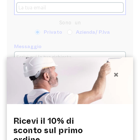
Sono un
Privato
Azienda/ P.Iva
Messaggio
×
Ricevi il 10% di
sconto sul primo
ordine