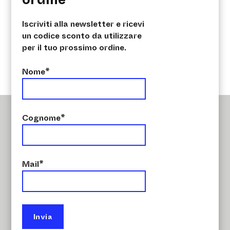
Ho preso visione e accetto i termini e
condizioni sul rispetto della
privacy
Iscriviti alla newsletter e ricevi
un codice sconto da utilizzare
per il tuo prossimo ordine.
Nome*
Cognome*
PRODOTTI CON CERTIFICAZIONI:
Mail*
CSI Emissioni VOC
CMR Resistenza termica
CMR Sfasamento termico
CSI Reazione fuoco