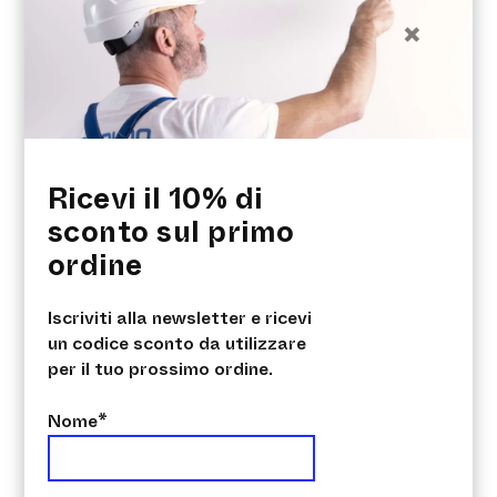
Termoriflettenti
×
SurfaSil KIREI 3 lt
€
138.00
€
110.40
Speciale tipo di vernice contenente
nanoparticelle che, a contatto con
l'energia luminosa, riduce le sostanze
organiche inquinanti e permette alle
Ricevi il 10% di
superfici di
sconto sul primo
ordine
Acquista ora
Iscriviti alla newsletter e ricevi
un codice sconto da utilizzare
per il tuo prossimo ordine.
Nome*