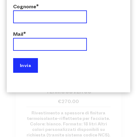
Cognome*
Mail*
,
Su richiesta
Termoriflettenti
TERMOCOVER SC
€
270.00
Rivestimento a spessore di finitura
termoisolante-riflettente per facciate.
Colore: bianco. Formato: 18 litri Altri
colori personalizzati disponibili su
richiesta (tramite sistema codice NCS).