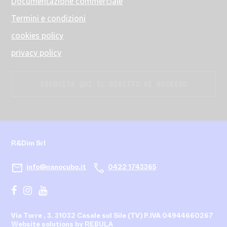
Documentazione commerciale
Termini e condizioni
cookies policy
privacy policy
ESERCITA QUI IL DIRITTO DI RECESSO
R&Dim Srl
mail
call
info@nanocubo.it
0422 1743365
Via Torre , 3. 31032 Casale sul Sile (TV)
P.IVA 04944660267
Website solutions by
REBULA