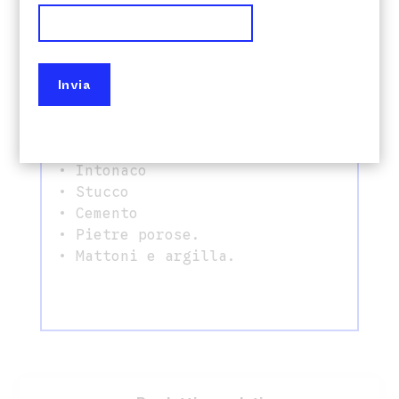
CAMPI DI IMPIEGO
Ideale per superfici edili
interne e/o esterne, assorbenti
e non trattate, realizzate con
materiali inorganici come:
• Calcestruzzo
• Intonaco
• Stucco
• Cemento
• Pietre porose.
• Mattoni e argilla.