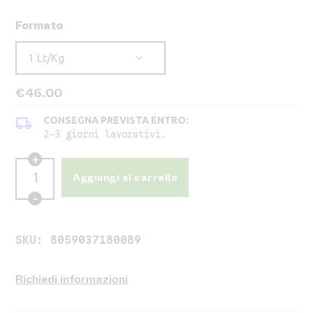
Formato
€
46.00
local_shipping
CONSEGNA PREVISTA ENTRO:
2-3 giorni lavorativi.
Aggiungi al carrello
SKU:
8059037180089
Richiedi informazioni