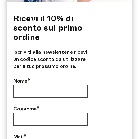
profonda
• Impermeabilità all’umidità di
Ricevi il 10% di
lunga durata
sconto sul primo
• Prevenzione delle
ordine
fessurazioni superficiali
• Traspirante
• Nessuna alterazione
Iscriviti alla newsletter e ricevi
dell’aspetto
un codice sconto da utilizzare
• Assenza di resine al 100% →
per il tuo prossimo ordine.
Non forma film
• Penetrante in profondità →
Nome*
Resistente agli agenti
atmosferici e ai raggi UV
• Stabilizzazione della
Cognome*
superficie → Non è necessario
primer prima della verniciatura
Mail*