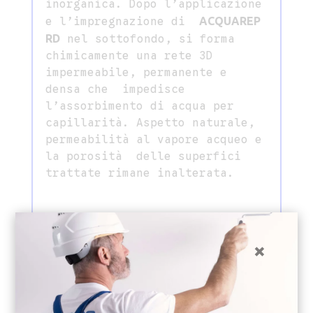
inorganica. Dopo l’applicazione
e l’impregnazione di
ACQUAREP
RD
nel sottofondo, si forma
chimicamente una rete 3D
impermeabile, permanente e
densa che impedisce
l’assorbimento di acqua per
capillarità. Aspetto naturale,
permeabilità al vapore acqueo e
la porosità delle superfici
trattate rimane inalterata.
VANTAGGI
×
Applicazione semplice e veloce
senza iniezione
• Protezione superficiale