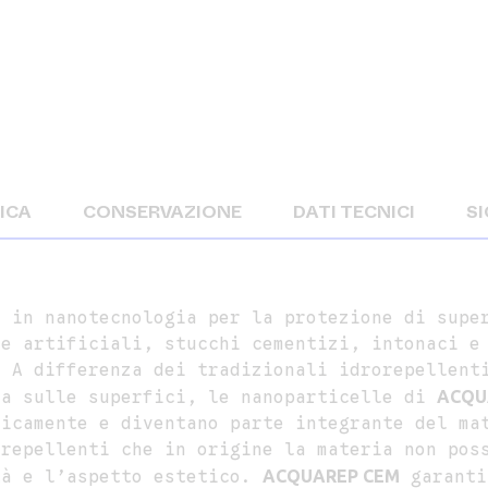
ICA
CONSERVAZIONE
DATI TECNICI
S
a in nanotecnologia per la protezione di supe
 e artificiali, stucchi cementizi, intonaci e
. A differenza dei tradizionali idrorepellent
la sulle superfici, le nanoparticelle di
ACQU
micamente e diventano parte integrante del ma
orepellenti che in origine la materia non pos
tà e l’aspetto estetico.
ACQUAREP CEM
garanti