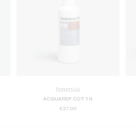
Protettivi
ACQUAREP COT 1 lt
€
27.00