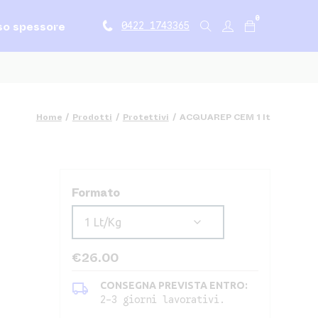
0
so spessore
0422 1743365
Home
/
Prodotti
/
Protettivi
/
ACQUAREP CEM 1 lt
Formato
€
26.00
local_shipping
CONSEGNA PREVISTA ENTRO:
2-3 giorni lavorativi.