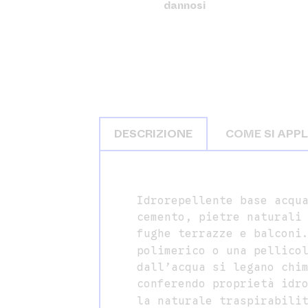
dannosi
DESCRIZIONE
COME SI APPL
Idrorepellente base acqu
cemento, pietre naturali
fughe terrazze e balconi
polimerico o una pellico
dall’acqua si legano chi
conferendo proprietà idr
la naturale traspirabili