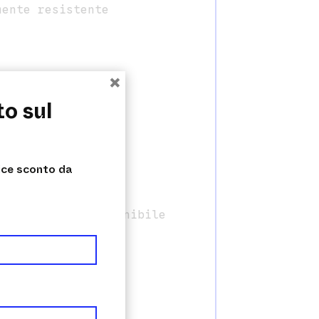
mente resistente
×
to sul
dice sconto da
rattate
l risultato è ottenibile