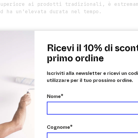
superiore ai prodotti tradizionali, è estrema
ed ha un’elevata durata nel tempo.
Ricevi il 10% di scon
primo ordine
raggi UV e all’abrasione meccanica
one di alghe e muschi
Iscriviti alla newsletter e ricevi un co
po
utilizzare per il tuo prossimo ordine.
bilità e l’aspetto estetico delle superfici t
licare: sulla maggior parte delle superfici i
Nome*
e
a €/m2
Cognome*