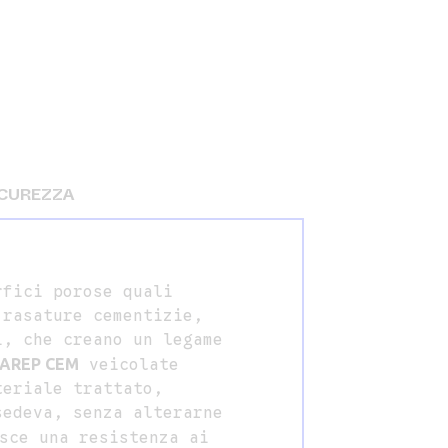
ICUREZZA
rfici porose quali
 rasature cementizie,
i, che creano un legame
AREP CEM
veicolate
teriale trattato,
sedeva, senza alterarne
sce una resistenza ai