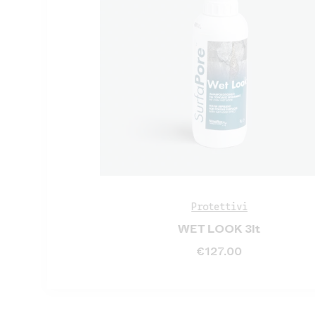
Protettivi
5 lt
WET LOOK 3lt
€
127.00