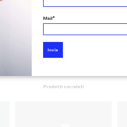
intonaci, rasanti, marciapiedi, fughe terrazz
Mail*
re artificiali
asti in rapporto 1:2 con acqua, per creare ma
Prodotti correlati