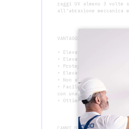
raggi UV almeno 3 volte 
all’abrasione meccanica 
VANTAGGI
• Elevata idrorepellenza
• Elevata resistenza ai 
• Protegge dalla formazi
• Elevata durata nel tem
• Non altera la traspira
• Facile e veloce da app
con una sola applicazion
• Ottima resa e incidenz
CAMPI DI IMPIEGO