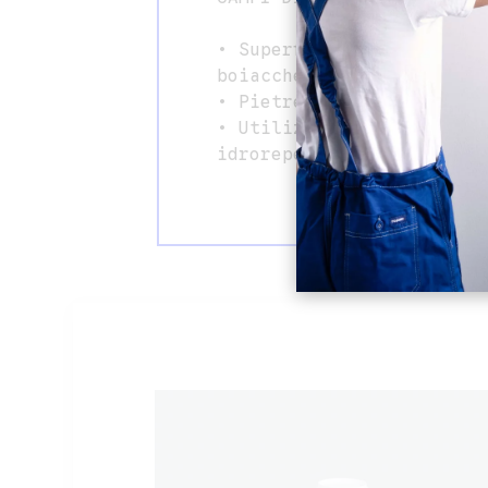
• Superfici cementizie (
boiacche, ecc.)
• Pietre naturali e piet
• Utilizzabile negli imp
idrorepellenti