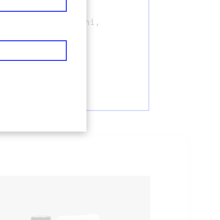
i e balconi, stucchi,
lte e boiacche