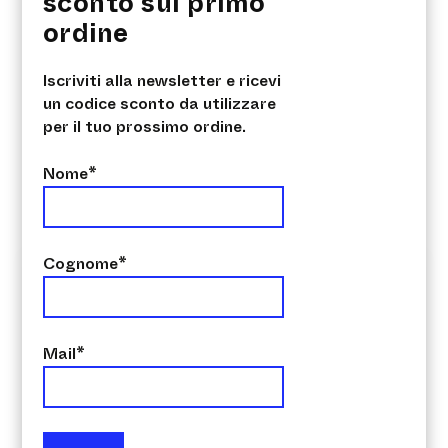
sconto sul primo
ordine
VANTAGGI
Iscriviti alla newsletter e ricevi
• Azione rapida e veloce
un codice sconto da utilizzare
• Elevato potere pulente
per il tuo prossimo ordine.
Nome*
Cognome*
Prodotti correlati
Mail*