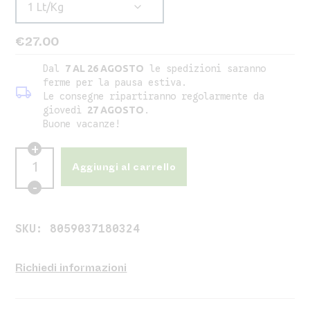
€
27.00
Dal
le spedizioni saranno
7 AL 26 AGOSTO
ferme per la pausa estiva.
local_shipping
Le consegne ripartiranno regolarmente da
giovedì
.
27 AGOSTO
Buone vacanze!
Aggiungi al carrello
SKU:
8059037180324
Richiedi informazioni