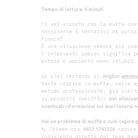
Tempo di lettura: 6 minuti
Ti sei accorto che la muffa con
nonostante i tentativi di puliz
finora?
È una situazione sempre più com
l’intervento spesso significa p
estese e ambienti meno salubri.
Se stai cercando il
miglior
antimu
basta coprire la muffa, serve a
metodo professionale, già scelt
su prodotti specifici
per elimina
eventuali riformazioni sui muri interni 
Hai un problema di muffa e vuoi capire q
📞 Chiama ora
0422 17433
5
6
oppur
consulenza diretta dal team Nan