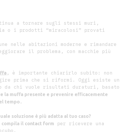
tinua a tornare sugli stessi muri,
ia o i prodotti “miracolosi” provati
une nelle abitazioni moderne e rimandare
eggiorare il problema, con macchie più
ffa
, è importante chiarirlo subito: non
gire prima che si riformi. Oggi esiste un
o da chi vuole risultati duraturi, basato
re la muffa presente e prevenire efficacemente
nel tempo
.
uale soluzione è più adatta al tuo caso?
e
compila il
contact form
per ricevere una
ocubo.