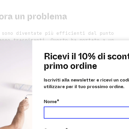
cora un problema
 sono diventate più efficienti dal punto
meno traspiranti. Questo ha portato a un
Ricevi il 10% di scon
tà stagnante.
primo ordine
ione della muffa, soprattutto su muri
eti esposte a nord.
Iscriviti alla newsletter e ricevi un co
utilizzare per il tuo prossimo ordine.
Nome*
dei casi la muffa torna perché
ll’effetto visibile, non sulla