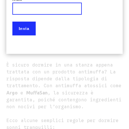
Dormire dopo antimuffa: tutto quello che devi
sapere per la tua sicurezza
È sicuro dormire in una stanza appena
trattata con un prodotto antimuffa? La
risposta dipende dalla tipologia di
trattamento. Con antimuffa atossici come
Argo
e
MuffaSan
, la sicurezza è
garantita, poiché contengono ingredienti
non nocivi per l’organismo.
Ecco alcune semplici regole per dormire
sonni tranquilli: