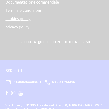
Documentazione commerciale
Termini e condizioni
cookies policy
privacy policy
ESERCITA QUI IL DIRITTO DI RECESSO
R&Dim Srl
mail
call
info@nanocubo.it
0422 1743365
Via Torre , 3. 31032 Casale sul Sile (TV)
P.IVA 04944660267