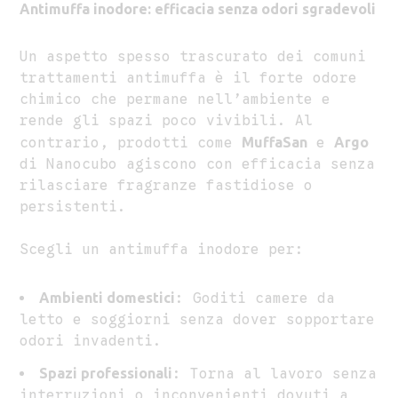
Antimuffa inodore: efficacia senza odori sgradevoli
Un aspetto spesso trascurato dei comuni
trattamenti antimuffa è il forte odore
chimico che permane nell’ambiente e
rende gli spazi poco vivibili. Al
contrario, prodotti come
MuffaSan
e
Argo
di Nanocubo agiscono con efficacia senza
rilasciare fragranze fastidiose o
persistenti.
Scegli un antimuffa inodore per:
Ambienti domestici
: Goditi camere da
letto e soggiorni senza dover sopportare
odori invadenti.
Spazi professionali
: Torna al lavoro senza
interruzioni o inconvenienti dovuti a