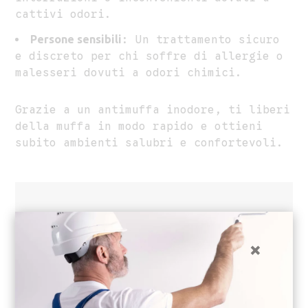
cattivi odori.
Persone sensibili
: Un trattamento sicuro
e discreto per chi soffre di allergie o
malesseri dovuti a odori chimici.
Grazie a un antimuffa inodore, ti liberi
della muffa in modo rapido e ottieni
subito ambienti salubri e confortevoli.
×