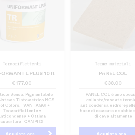
Termoriflettenti
Termo materiali
FORMANT L PLUS 10 lt
PANEL COL
€
177.00
€
38.00
nticondensa. Pigmentabile
PANEL COL è uno speci
Sistema Tintometrico NCS
collante/rasante termi
ol Colors. VANTAGGI •
anticondensa e idrorepell
Termoriflettente •
base di cemento e sabbie s
nticondensa • Ottima
di cava altamente
copertura CAMPI DI
Acquista ora
Acquista ora