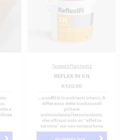
Termoriflettenti
REFLEX IN 5 lt
€
120.00
ale
...e soffitti in ambienti interni. A
co,
differenza delle tradizionali
ente a
pitture
ilicee
anticondensa/termoisolanti,
che offrono solo un “effetto
termico” ma non comportano
Acquista ora