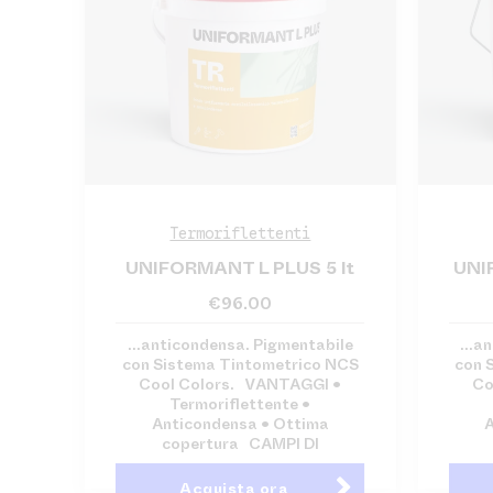
Termoriflettenti
UNIFORMANT L PLUS 5 lt
UNI
€
96.00
...anticondensa. Pigmentabile
...a
con Sistema Tintometrico NCS
con 
Cool Colors. VANTAGGI •
Co
Termoriflettente •
Anticondensa • Ottima
A
copertura CAMPI DI
Acquista ora