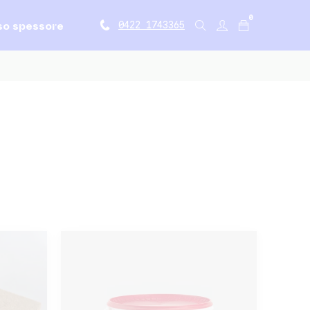
0
so spessore
0422 1743365