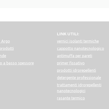
LINK UTILI:
 Argo
vernici isolanti termiche
prodotti
cappotto nanotecnologico
ende
antimuffa per pareti
o a basso spessore
primer fissativo
prodotti idrorepellenti
detergente professionale
trattamenti idrorepellenti
nanotecnologici
rasante termico