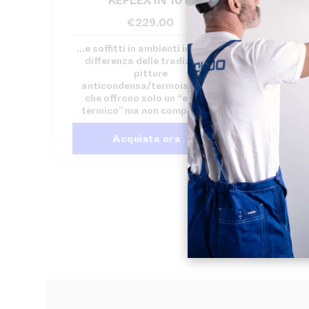
REFLEX IN 10 lt
€
229.00
...e soffitti in ambienti interni. A
differenza delle tradizionali
pitture
anticondensa/termoisolanti,
che offrono solo un “effetto
termico” ma non comportano
Acquista ora